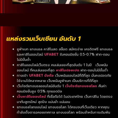
แหล่งรวมเว็บเซียน อันดับ 1
ยูฟ่าเบท แทงบอล คาสิโนสด สล็อต สมัครง่าย เครดิตฟรี แทงบอล
และคาสิโนออนไลน์
UFABET
รับคอมมิชชั่น 0.5-0.7% ฝาก-ถอน
ไม่มีขั้นต่ำ
คาสิโนออนไลน์เว็บตรง คนเล่นเยอะที่สุดอันดับ 1 ในปี เว็บพนัน
ออนไลน์ ที่คนเล่นเยอะที่สุด
คาสิโนปอยเปต
ฝาก-ถอนไม่มีขั้นต่ำ
ทางเข้า
UFABET มือถือ
เว็บพนันออนไลน์ที่ดีที่สุด มั่นคงปอดภัย
ใช้งานได้หลากหลาย เว็บพนันยูฟ่าเบท เป็นบริการที่ดีที่สุด
เว็บไซต์แทงบอลออนไลน์อันดับ 1
เว็บไซต์แทงบอลโลก
คืนค่า
คอมมิชชั่นสูง 0.5% ทุกยอดบิล
เว็บคาสิโนออนไลน์
ที่เชื่อถือได้ ในประเทศไทย เว็บคาสิโน โดยตรง
มากับสูตรใหม่ สุดปัง เเม่นยำ เเน่นอน
แทงบอลโลกออนไลน์ แทงบอลโลก ได้ครบจบที่เว็บเดียว หากคุณ
กำลังตั้งตารอคอยเทศกาล แทงบอลโลก พร้อมสำหรับการเดิมพัน