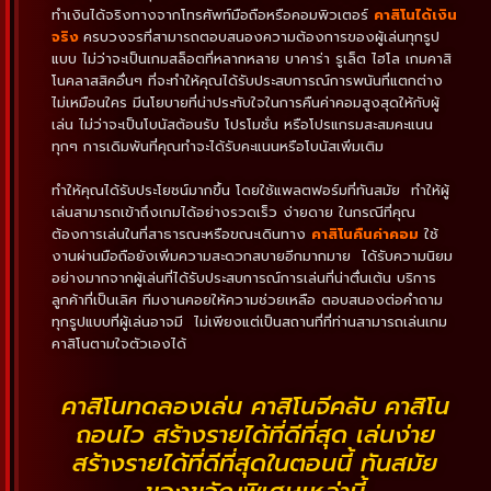
ทำเงิน
ได้
จริง
ทาง
จาก
โทรศัพท์มือถือ
หรือ
คอมพิวเตอร์
คาสิโนได้เงิน
จริง
ครบวงจรที่สามารถตอบสนองความต้องการของผู้เล่นทุกรูป
แบบ ไม่ว่าจะเป็นเกมสล็อตที่หลากหลาย บาคาร่า รูเล็ต ไฮโล เกมคาสิ
โนคลาสสิคอื่นๆ ที่จะทำให้คุณได้รับประสบการณ์การพนันที่แตกต่าง
ไม่เหมือนใคร
มีนโยบายที่น่าประทับใจในการคืนค่าคอมสูงสุดให้กับผู้
เล่น ไม่ว่าจะเป็นโบนัสต้อนรับ โปรโมชั่น หรือโปรแกรมสะสมคะแนน
ทุกๆ การเดิมพันที่คุณทำจะได้รับคะแนนหรือโบนัสเพิ่มเติม
ทำให้คุณได้รับประโยชน์มากขึ้น โดยใช้แพลตฟอร์มที่ทันสมัย ทำให้ผู้
เล่นสามารถเข้าถึงเกมได้อย่างรวดเร็ว ง่ายดาย ในกรณีที่คุณ
ต้องการเล่นในที่สาธารณะหรือขณะเดินทาง
คาสิโนคืนค่าคอม
ใช้
งานผ่านมือถือยังเพิ่มความสะดวกสบายอีกมากมาย ได้รับความนิยม
อย่างมากจากผู้เล่นที่ได้รับประสบการณ์การเล่นที่น่าตื่นเต้น บริการ
ลูกค้าที่เป็นเลิศ ทีมงานคอยให้ความช่วยเหลือ ตอบสนองต่อคำถาม
ทุกรูปแบบที่ผู้เล่นอาจมี ไม่เพียงแต่เป็นสถานที่ที่ท่านสามารถเล่นเกม
คาสิโนตามใจตัวเองได้
คาสิโนทดลองเล่น คาสิโนจีคลับ คาสิโน
ถอนไว สร้างรายได้ที่ดีที่สุด เล่นง่าย
สร้างรายได้ที่ดีที่สุดในตอนนี้ ทันสมัย