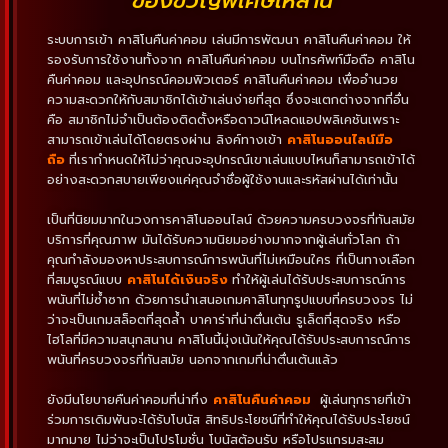
ของขวัญพิเศษเหล่านี้
ระบบการเข้า คาสิโนคืนค่าคอม เล่นมีการพัฒนา คาสิโนคืนค่าคอม ให้
รองรับการใช้งานทั้งจาก คาสิโนคืนค่าคอม บนโทรศัพท์มือถือ คาสิโน
คืนค่าคอม และอุปกรณ์คอมพิวเตอร์ คาสิโนคืนค่าคอม เพื่ออำนวย
ความสะดวกให้กับสมาชิกได้เข้าเล่นง่ายที่สุด ซึ่งจะแตกต่างจากที่อื่น
คือ สมาชิกไม่จำเป็นต้องติดตั้งหรือดาวน์โหลดแอปพลิเคชันเพราะ
สามารถเข้าเล่นได้โดยตรงผ่าน ลิงค์ทางเข้า
คาสิโนออนไลน์มือ
ถือ
ที่เรากำหนดให้ไม่ว่าคุณจะอุปกรณ์เขาเล่นแบบไหนก็สามารถเข้าได้
อย่างสะดวกสบายเพียงแค่คุณจำชื่อผู้ใช้งานและรหัสผ่านได้เท่านั้น
เป็นที่นิยมมากในวงการคาสิโนออนไลน์ ด้วยความครบวงจรที่ทันสมัย
บริการที่คุณภาพ มันได้รับความนิยมอย่างมากจากผู้เล่นทั่วโลก ถ้า
คุณกำลังมองหาประสบการณ์การพนันที่ไม่เหมือนใคร ที่เป็นทางเลือก
ที่สมบูรณ์แบบ
คาสิโนได้เงินจริง
ทำให้ผู้เล่นได้รับประสบการณ์การ
พนันที่ไม่ซ้ำซาก ด้วยการนำเสนอเกมคาสิโนทุกรูปแบบที่ครบวงจร ไม่
ว่าจะเป็นเกมสล็อตที่สุดล้ำ บาคาร่าที่น่าตื่นเต้น รูเล็ตที่สุดจริง หรือ
ไฮโลที่มีความสนุกสนาน คาสิโนนี้มุ่งเน้นให้คุณได้รับประสบการณ์การ
พนันที่ครบวงจรที่ทันสมัย นอกจากเกมที่น่าตื่นเต้นแล้ว
ยังมีนโยบายคืนค่าคอมที่น่าทึ่ง
คาสิโนคืนค่าคอม
ผู้เล่นทุกรายที่เข้า
ร่วมการเดิมพันจะได้รับโบนัส สิทธิประโยชน์ที่ทำให้คุณได้รับประโยชน์
มากมาย ไม่ว่าจะเป็นโปรโมชั่น โบนัสต้อนรับ หรือโปรแกรมสะสม