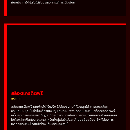
ทันสมัย ทำให้ผู้เล่นได้รับประสบการณ์การเดิมพันท
สล็อตเครดิตฟรี
admin
สล็อตเครดิตฟรี เล่นง่ายได้เงินจริง ไม่ต้องลงทุนก็เริ่มสนุกได้ การเล่นสล็อต
ออนไลน์ในยุคนี้ไม่จำเป็นต้องมีเงินทุนเสมอไป เพราะด้วยโปรโมชั่น สล็อตเครดิตฟรี
ที่เว็บคุณภาพจัดสรรมาให้ผู้เล่นโดยเฉพาะ ช่วยให้สามารถเริ่มต้นเล่นเกมได้ทันทีแบบ
ไม่ต้องฝากเงินก่อน เหมาะสำหรับทั้งผู้เล่นใหม่และนักปั่นสล็อตมืออาชีพที่ต้องการ
ทดลองเกมใหม่โดยไม่เสี่ยง เว็บไซต์ของเรามี