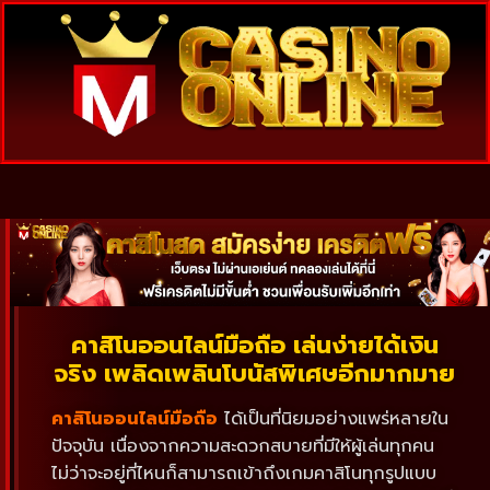
คาสิโนออนไลน์มือถือ เล่นง่ายได้เงิน
จริง เพลิดเพลินโบนัสพิเศษอีกมากมาย
คาสิโนออนไลน์มือถือ
ได้เป็นที่นิยมอย่างแพร่หลายใน
ปัจจุบัน เนื่องจากความสะดวกสบายที่มีให้ผู้เล่นทุกคน
ไม่ว่าจะอยู่ที่ไหนก็สามารถเข้าถึงเกมคาสิโนทุกรูปแบบ