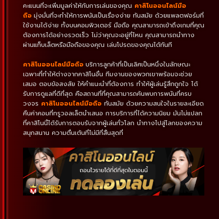
คะแนนที่จะเพิ่มมูลค่าให้กับการเล่นของคุณ
คาสิโนออนไลน์มือ
ถือ
มุ่งมั่นที่จะทำให้การพนันเป็นเรื่องง่าย ทันสมัย ด้วยแพลตฟอร์มที่
ใช้งานได้ง่าย ทั้งบนคอมพิวเตอร์ มือถือ คุณสามารถเข้าถึงเกมที่คุณ
ต้องการได้อย่างรวดเร็ว ไม่ว่าคุณจะอยู่ที่ไหน คุณสามารถนำทาง
ผ่านแท็บเล็ตหรือมือถือของคุณ เล่นโปรดของคุณได้ทันที
คาสิโนออนไลน์มือถือ
บริการลูกค้าที่เป็นเลิศเป็นหนึ่งในลักษณะ
เฉพาะที่ทำให้ต่างจากคาสิโนอื่น ทีมงานของพวกเขาพร้อมจะช่วย
เสมอ ตอบข้อสงสัย ให้คำแนะนำที่ต้องการ ทำให้ผู้เล่นรู้สึกถูกใจ ได้
รับการดูแลที่ดีที่สุด คือสถานที่ที่คุณสามารถค้นพบการพนันที่ครบ
วงจร
คาสิโนออนไลน์มือถือ
ทันสมัย ด้วยความสนใจในรายละเอียด
คืนค่าคอมที่ทรูวอลเล็ตนำเสนอ การบริการที่ได้ความนิยม มันไม่แปลก
ที่คาสิโนนี้ได้รับการตอบรับจากผู้เล่นทั่วโลก นำทางไปสู่โลกของความ
สนุกสนาน ความตื่นเต้นที่ไม่มีที่สิ้นสุดที่