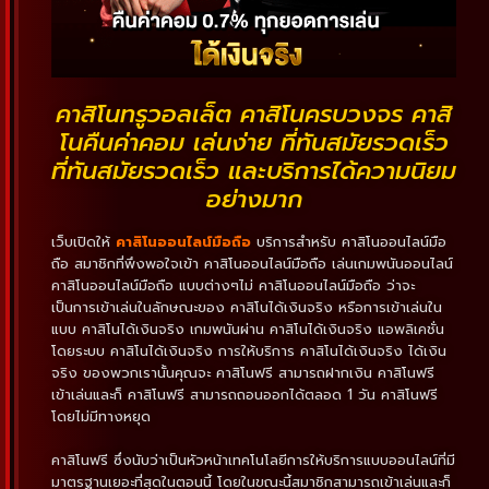
คาสิโนทรูวอลเล็ต คาสิโนครบวงจร คาสิ
โนคืนค่าคอม เล่นง่าย ที่ทันสมัยรวดเร็ว
ที่ทันสมัยรวดเร็ว และบริการได้ความนิยม
อย่างมาก
เว็บ
เปิด
ให้
คาสิโนออนไลน์มือถือ
บริการ
สำหรับ คาสิโนออนไลน์มือ
ถือ
สมาชิก
ที่
พึงพอใจ
เข้า คาสิโนออนไลน์มือถือ
เล่น
เกม
พนัน
ออนไลน์
คาสิโนออนไลน์มือถือ
แบบ
ต่างๆ
ไม่ คาสิโนออนไลน์มือถือ ว่า
จะ
เป็นการ
เข้า
เล่น
ใน
ลักษณะของ
คาสิโนได้เงินจริง
หรือ
การ
เข้า
เล่น
ใน
แบบ คาสิโนได้เงินจริง
เกม
พนัน
ผ่าน คาสิโนได้เงินจริง
แอพ
ลิ
เค
ชั่น
โดย
ระบบ คาสิโนได้เงินจริง
การ
ให้บริการ
คาสิโนได้เงินจริง
ได้เงิน
จริง
ของ
พวกเรา
นั้น
คุณ
จะ คาสิโนฟรี
สามารถ
ฝากเงิน คาสิโนฟรี
เข้า
เล่น
และก็ คาสิโนฟรี
สามารถ
ถอน
ออก
ได้
ตลอด
1 วัน คาสิโนฟรี
โดย
ไม่มีทาง
หยุด
คาสิโนฟรี
ซึ่ง
นับว่าเป็น
หัวหน้า
เทคโนโลยี
การ
ให้บริการ
แบบ
ออนไลน์
ที่
มี
มาตรฐาน
เยอะที่สุด
ในตอนนี้
โดย
ในขณะนี้
สมาชิก
สามารถ
เข้า
เล่น
และก็