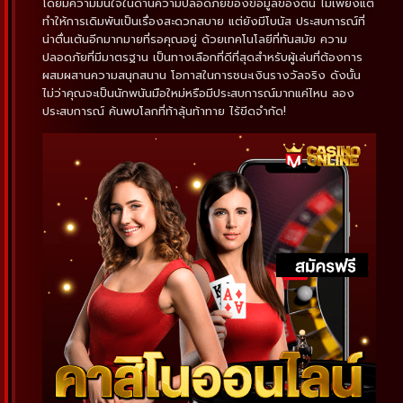
โดยมีความมั่นใจในด้านความปลอดภัยของข้อมูลของตน ไม่เพียงแต่
ทำให้การเดิมพันเป็นเรื่องสะดวกสบาย แต่ยังมีโบนัส ประสบการณ์ที่
น่าตื่นเต้นอีกมากมายที่รอคุณอยู่ ด้วยเทคโนโลยีที่ทันสมัย ความ
ปลอดภัยที่มีมาตรฐาน เป็นทางเลือกที่ดีที่สุดสำหรับผู้เล่นที่ต้องการ
ผสมผสานความสนุกสนาน โอกาสในการชนะเงินรางวัลจริง ดังนั้น
ไม่ว่าคุณจะเป็นนักพนันมือใหม่หรือมีประสบการณ์มากแค่ไหน ลอง
ประสบการณ์ ค้นพบโลกที่ท้าลุ้นท้าทาย ไร้ขีดจำกัด!