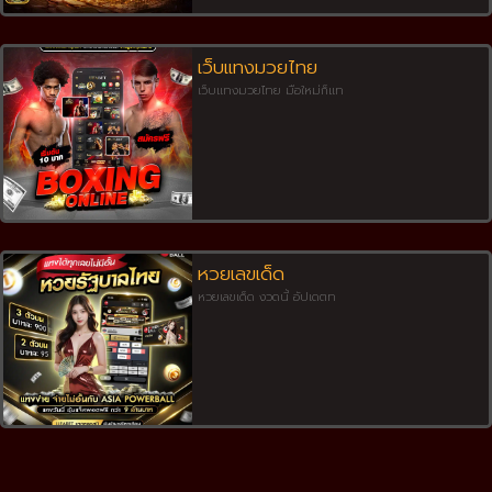
เว็บแทงมวยไทย
เว็บแทงมวยไทย มือใหม่ก็แท
หวยเลขเด็ด
หวยเลขเด็ด งวดนี้ อัปเดตท