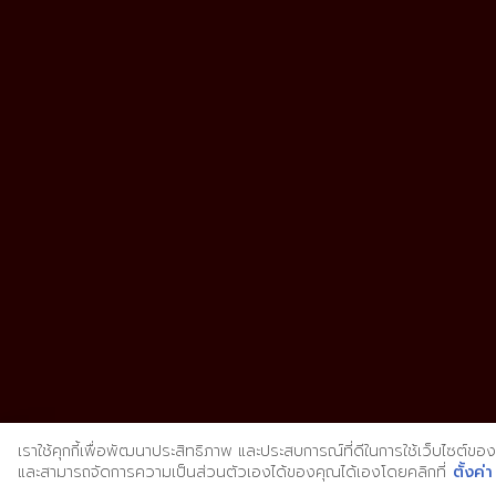
เราใช้คุกกี้เพื่อพัฒนาประสิทธิภาพ และประสบการณ์ที่ดีในการใช้เว็บไซต์ข
และสามารถจัดการความเป็นส่วนตัวเองได้ของคุณได้เองโดยคลิกที่
ตั้งค่า