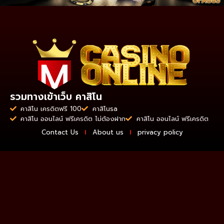
รวมทางเข้าเว็บ คาสิโน
คาสิโน เครดิตฟรี 100
คาสิโนsa
คาสิโน ออนไลน์ ฟรีเครดิต ไม่ต้องฝาก
คาสิโน ออนไลน์ ฟรีเครดิต
Contact Us
About us
privacy policy