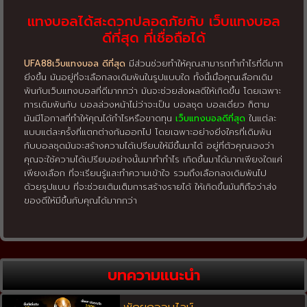
แทงบอลได้สะดวกปลอดภัยกับ เว็บแทงบอล
ดีที่สุด ที่เชื่อถือได้
UFA88เว็บแทงบอล ดีที่สุด
มีส่วนช่วยทำให้คุณสามารถทำกำไรที่ดีมาก
ยิ่งขึ้น มันอยู่ที่จะเลือกลงเดิมพันในรูปแบบใด ทั้งนี้เมื่อคุณเลือกเดิม
พันกับเว็บแทงบอลที่ดีมากกว่า มันจะช่วยส่งผลดีให้เกิดขึ้น โดยเฉพาะ
การเดิมพันกับ บอลล่วงหน้าไม่ว่าจะเป็น บอลชุด บอลเดี่ยว ก็ตาม
มันมีโอกาสที่ทำให้คุณได้กำไรหรือขาดทุน
เว็บแทงบอลดีที่สุด
ในแต่ละ
แบบแต่ละครั้งที่แตกต่างกันออกไป โดยเฉพาะอย่างยิ่งใครที่เดิมพัน
กับบอลชุดมันจะสร้างความได้เปรียบให้มีขึ้นมาได้ อยู่ที่ตัวคุณเองว่า
คุณจะใช้ความได้เปรียบอย่างนั้นมาทำกำไร เกิดขึ้นมาได้มากเพียงใดแค่
เพียงเลือก ที่จะเรียนรู้และทำความเข้าใจ รวมถึงเลือกลงเดิมพันไป
ด้วยรูปแบบ ที่จะช่วยเติมเต็มการสร้างรายได้ ให้เกิดขึ้นมันก็ถือว่าส่ง
ของดีให้มีขึ้นกับคุณได้มากกว่า
บทความแนะนำ