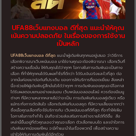
UFA88เว็บแทงบอล ดีที่สุด แนะนำให้คุณ
เน้นความปลอดภัย ในเรื่องของการใช้งาน
เป็นหลัก
UFA88เว็บแทงบอล ดีที่สุด
แนะนำผู้เดิมพันทุกคนอยู่เสมอ ว่าวิธีการ
เลือกพิจารณาเว็บพนันบอล มาใช้งานคุณจะต้องพิจารณา เลือกเว็บที่
สร้างความเชื่อมั่น ให้กับคุณได้ว่าทุกๆ โอกาสในการเดิมพันจะเป็นทาง
เลือก ที่ทำให้ทุกคนได้รับผลกำไรที่ดีกว่า ได้รับเงินจริงและไวที่สุด ต่อ
จากนั้นค่อยมาต่อกันที่ประเด็น ของการให้บริการที่ยอดเยี่ยม สิ่งเหล่า
นี้จะช่วยให้ผู้เดิมพันรู้สึกมั่นใจได้ว่าทุกๆ การเดิมพันของคุณจะมีโอกาส
ได้รับผลตอบแทนอย่างแน่นอน เว็บพนันบอลออนไลน์ ควรต้องมีเมนู
ต่างๆ ที่มีความหลากหลายไม่ว่าจะเป็น การเดิมพันกับบอลคู่เดียว หรือ
แม้กระทั่งการตัดสินใจ เลือกเดิมพันกับบอลชุด ที่มีความเสี่ยงมากกว่า
ซึ่งเมื่อคุณเลือกที่จะใช้บริการกับ เว็บพนันบอลที่ดีที่สุด ที่จะทำให้เพิ่ม
โอกาสในการทำกำไร มันก็จะช่วยส่งเสริมการสร้างรายได้ที่ดีขึ้น สิ่ง
เหล่านี้ขึ้นอยู่ที่ตัวคุณเองว่าคุณจะเลือก ตัวเลือกแบบใด และเข้าใจการ
เดิมพันมากน้อยแค่ไหน จะมีคำแนะนำในเรื่องพวกนี้ เพื่อสร้างความ
เข้าใจให้กับการเดิมพันได้อีกด้วย