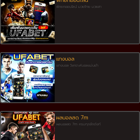
พักยกออนไลน์
พักยกออนไลน์ มวยไทย มวยสา
แทงบอล
แทงบอล วิเคราะห์บอลแม่นยำ
ผลบอลสด 7m
ผลบอลสด 7m ครบทุกลีกดังทั