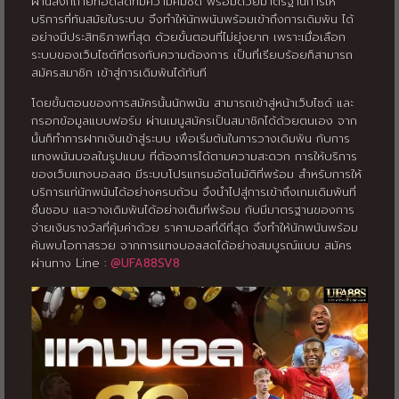
ผ่านลิงก์ถ่ายทอดสดที่มีความคมชัด พร้อมด้วยมาตรฐานการให้
บริการที่ทันสมัยในระบบ จึงทำให้นักพนันพร้อมเข้าถึงการเดิมพัน ได้
อย่างมีประสิทธิภาพที่สุด ด้วยขั้นตอนที่ไม่ยุ่งยาก เพราะเมื่อเลือก
ระบบของเว็บไซต์ที่ตรงกับความต้องการ เป็นที่เรียบร้อยก็สามารถ
สมัครสมาชิก เข้าสู่การเดิมพันได้ทันที
โดยขั้นตอนของการสมัครนั้นนักพนัน สามารถเข้าสู่หน้าเว็บไซด์ และ
กรอกข้อมูลแบบฟอร์ม ผ่านเมนูสมัครเป็นสมาชิกได้ด้วยตนเอง จาก
นั้นก็ทำการฝากเงินเข้าสู่ระบบ เพื่อเริ่มต้นในการวางเดิมพัน กับการ
แทงพนันบอลในรูปแบบ ที่ต้องการได้ตามความสะดวก การให้บริการ
ของเว็บแทงบอลสด มีระบบโปรแกรมอัตโนมัติที่พร้อม สำหรับการให้
บริการแก่นักพนันได้อย่างครบถ้วน จึงนำไปสู่การเข้าถึงเกมเดิมพันที่
ชื่นชอบ และวางเดิมพันได้อย่างเต็มที่พร้อม กับมีมาตรฐานของการ
จ่ายเงินรางวัลที่คุ้มค่าด้วย ราคาบอลที่ดีที่สุด จึงทำให้นักพนันพร้อม
ค้นพบโอกาสรวย จากการแทงบอลสดได้อย่างสมบูรณ์แบบ สมัคร
ผ่านทาง Line :
@UFA88SV8