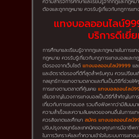
ความสำเร็จการศึกษาและเรียนรู้จากกฎและกฎหม
ต้องและถูกกฎหมาย ควรรับรู้เกี่ยวกับกฎการแ
แทงบอลออนไลน์9999
บริการดีเยี
การศึกษาและเรียนรู้จากกฎและกฎหมายในการแทง
กฎหมาย ควรรับรู้เกี่ยวกับกฎการแทงบอลและกฎ
ต่อรองจากเว็บไซต์
แทงบอลออนไลน์9999
และ
และอัตราต่อรองที่ดีที่สุดสำหรับคุณ ควรเปรี
กลยุทธ์การแทงตามตลาดและทีมเป็นวิธีที่ช่วยใ
การแทงตามตลาดที่คุ้นเคย
แทงบอลออนไลน์9999
เชี่ยวชาญในวงการแทงบอลเป็นวิธีที่สำคัญใน
เกี่ยวกับการแทงบอล รวมถึงฟังหากว่ามีสัมมนาหร
ความสำเร็จและความล้มเหลวของคนอื่นในการแทงบอล
ควรสังเกตและศึกษา
สมัคร แทงบอลออนไลน์9
ปรับปรุงกลยุทธ์และเทคนิคของคุณการมีอาชีพกา
ในการวิเคราะห์และทำความเข้าใจในระบบการแท