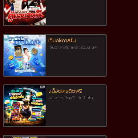
เว็บokคาสิโน
เว็บOKคาสิโน แหล่งรวมเกมพ
สล็อตเครดิตฟรี
สล็อตเครดิตฟรี เล่นง่ายได