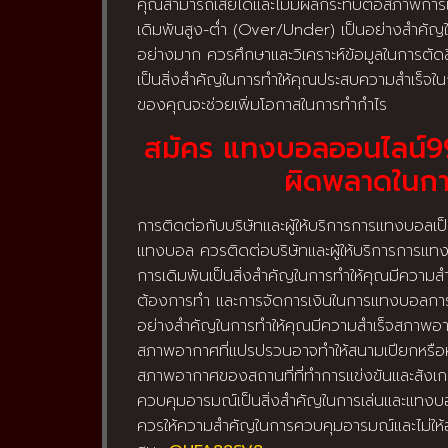
คุณสามารถเสียได้และไม่มีผลกระทบต่อสภาพการเ
เดิมพันสูง-ต่ำ (Over/Under) เป็นอย่างสำคัญใ
อย่างมาก ควรศึกษาและวิเคราะห์ข้อมูลในการตัดสิน
เป็นสิ่งสำคัญในการทำให้คุณประสบความสำเร็จใน
ของคุณจะช่วยเพิ่มโอกาสในการทำกำไร
สมัคร แทงบอลออนไลน์99
ผิดพลาดในกา
การติดต่อกับบริษัทและผู้ให้บริการการแทงบอลเป็น
แทงบอล ควรติดต่อบริษัทและผู้ให้บริการการแท
การเดิมพันเป็นสิ่งสำคัญในการทำให้คุณมีความสำเ
ต้องการทำ และการจัดการเงินในการแทงบอลการร
อย่างสำคัญในการทำให้คุณมีความสำเร็จสภาพ
สภาพอากาศที่แปรปรวนอาจทำให้สนามเปียกหรือห
สภาพอากาศของสถานที่ที่ทำการแข่งขันและสัง
ควบคุมอารมณ์เป็นสิ่งสำคัญในการเล่นและแทงบอ
ควรให้ความสำคัญในการควบคุมอารมณ์และไม่ให้อา