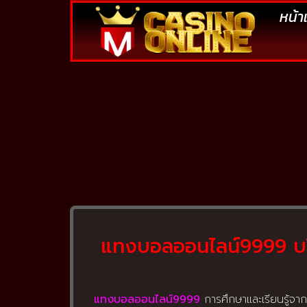
หน้
แทงบอลออนไลน์9999 บริ
แทงบอลออนไลน์9999
การศึกษาและเรียนรู้