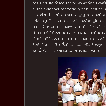
การแข่งขันและทำความเข้าใจในสาเหตุที่คุณแพ้ห
ระมัดระวังเกี่ยวกับการติดสัญญาณในการแทงบอล
เชื่อมต่อที่น่าเชื่อถือและรักษาสัญญาณอย่างน้อ
แต่งกลยุทธ์และแผนการแทงเป็นสิ่งสำคัญในการ
กลยุทธ์และแผนการแทงเพื่อเสริมสร้างโอกาสในการท
ทำความเข้าใจในระบบการแทงบอลและเทคนิคการแท
เสี่ยงโชคที่มีประสบการณ์ในการแทงบอลการระมัด
สิ่งสำคัญ หากมีคนอื่นที่คอมเมนต์หรือเสียงพูด
พันเพื่อไม่ให้เกิดผลกระทบต่อการเล่นของคุณ