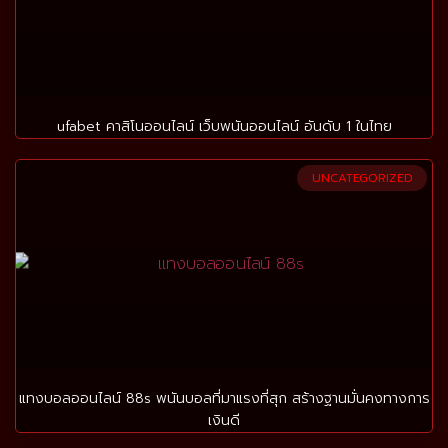
ufabet คาสิโนออนไลน์ เว็บพนันออนไลน์ อันดับ 1 ในไทย
UNCATEGORIZED
แทงบอลออนไลน์ 88s พนันบอลที่มาแรงที่สุก สร้างฐานมั่นคงทางการ
เงินดี