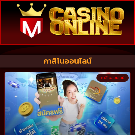
คาสิโนออนไลน์
คาสิโนออนไลน์