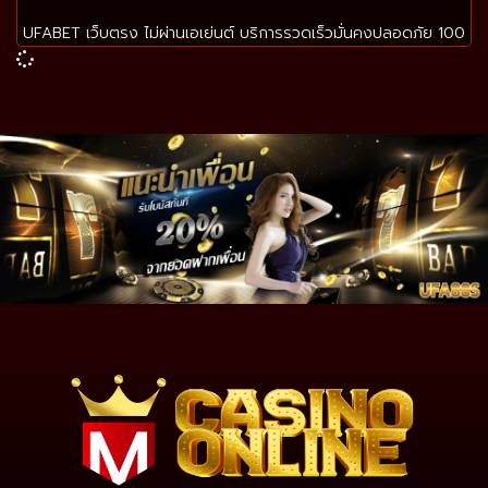
UFABET เว็บตรง ไม่ผ่านเอเย่นต์ บริการรวดเร็วมั่นคงปลอดภัย 100